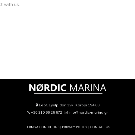
t with us.
Leof. Eyelpidon 197, Koropi 194 00
+30 210 66 26 672
info@nordic-marina.gr
TERMS & CONDITIONS |
PRIVACY POLICY
|
CONTACT US